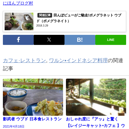
にほんブログ村
田んぼビューがご馳走!ポメグラネット ウブ
関連記事
ド（ポメグラネイト）
2018.3.29
LINE
カフェ·レストラン
,
ワルン•インドネシア料理
の関連
記事
影武者 ウブド 日本食レストラン
おしゃれ度に『アッ』と驚く
【レイジーキャット•カフェ 】ウ
2021年4月18日