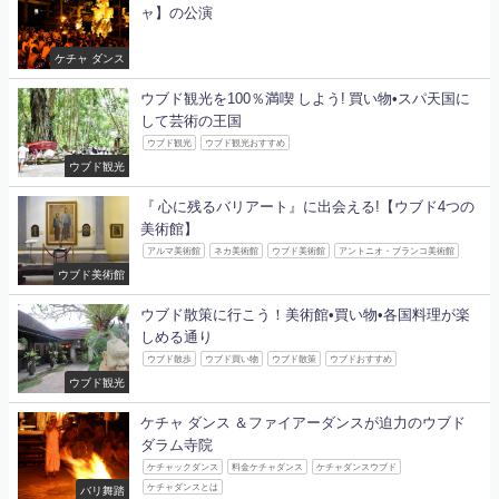
ャ】の公演
ケチャ ダンス
ウブド観光を100％満喫 しよう! 買い物•スパ天国に
して芸術の王国
ウブド観光
ウブド観光おすすめ
ウブド観光
『 心に残るバリアート』に出会える!【ウブド4つの
美術館】
アルマ美術館
ネカ美術館
ウブド美術館
アントニオ・ブランコ美術館
ウブド美術館
ウブド散策に行こう！美術館•買い物•各国料理が楽
しめる通り
ウブド散歩
ウブド買い物
ウブド散策
ウブドおすすめ
ウブド観光
ケチャ ダンス ＆ファイアーダンスが迫力のウブド
ダラム寺院
ケチャックダンス
料金ケチャダンス
ケチャダンスウブド
ケチャダンスとは
バリ舞踏