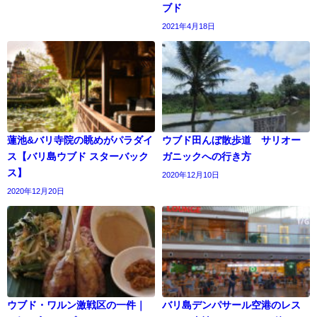
ブド
2021年4月18日
蓮池&バリ寺院の眺めがパラダイ
ウブド田んぼ散歩道 サリオー
ス【バリ島ウブド スターバック
ガニックへの行き方
ス】
2020年12月10日
2020年12月20日
ウブド・ワルン激戦区の一件｜
バリ島デンパサール空港のレス