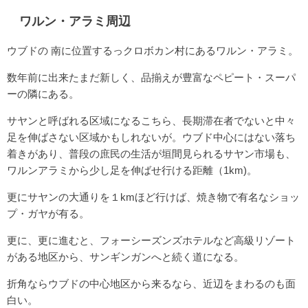
ワルン・アラミ周辺
ウブドの 南に位置するっクロボカン村にあるワルン・アラミ。
数年前に出来たまだ新しく、品揃えが豊富なペピート・スーパ
ーの隣にある。
サヤンと呼ばれる区域になるこちら、長期滞在者でないと中々
足を伸ばさない区域かもしれないが。ウブド中心にはない落ち
着きがあり、普段の庶民の生活が垣間見られるサヤン市場も、
ワルンアラミから少し足を伸ばせ行ける距離（1km)。
更にサヤンの大通りを１kmほど行けば、焼き物で有名なショッ
プ・ガヤが有る。
更に、更に進むと、フォーシーズンズホテルなど高級リゾート
がある地区から、サンギンガンへと続く道になる。
折角ならウブドの中心地区から来るなら、近辺をまわるのも面
白い。