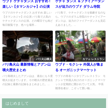
ウブド ケチャダンス おすすめ !
ケチャ ダンス ＆ファイアーダン
楽しい【タマンカジャ】の公演
スが迫力のウブド ダラム寺院
ウブドのケチャクダンス おすすめ 楽しい
バリ島で、ケチャクダンスを観劇するのな
【タマンカジャ】の公演 バリ島で人気の
ら。ウブドのダラム寺院のケチャフイアー
ケチャクダンスの公演。どの曜日でも殆ど
ダンスは、迫力のファイアーダンスも見応
毎日観覧でき、色々な場所...
えありました。...
バリ火山噴火
カフェ·レストラン
バリ島火山 最新情報とアグン山
ウブド・モクシャ 外国人が集ま
噴火歴史まとめ
る オーガニックマーケット
バリ島噴火したアグン山は、過去にも５度
ウブドの有名ベジタリアンレストラン モ
噴火が起きています。その噴火の歴史過去
クシャで外国人向けのオーガニックマーケ
の記録と最新の記録をまとめました。...
ットが定期的に開かれていて人気。 中長
期滞在者が、こぞって買い物...
はじめまして