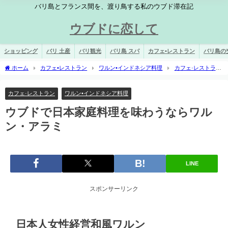
バリ島とフランス間を、渡り鳥する私のウブド滞在記
ウブドに恋して
ショッピング
バリ 土産
バリ観光
バリ島 スパ
カフェ•レストラン
バリ島の
ホーム
カフェ•レストラン
ワルン•インドネシア料理
カフェ·レストラ
ン
ウブドで日本家庭料理を味わうならワルン・アラミ
カフェ·レストラン
ワルン•インドネシア料理
ウブドで日本家庭料理を味わうならワル
ン・アラミ
LINE
スポンサーリンク
日本人女性経営和風ワルン