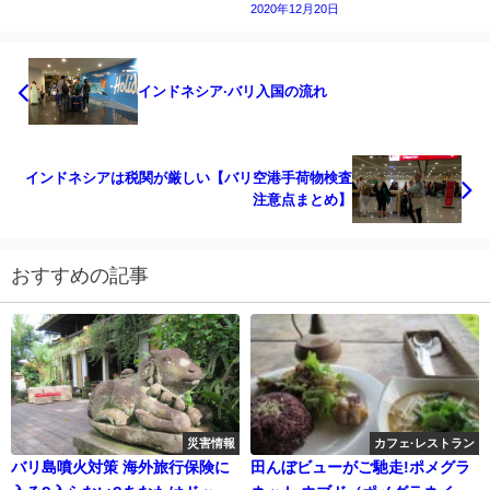
2020年12月20日
インドネシア·バリ入国の流れ
インドネシアは税関が厳しい【バリ空港手荷物検査
注意点まとめ】
おすすめの記事
災害情報
カフェ·レストラン
バリ島噴火対策 海外旅行保険に
田んぼビューがご馳走!ポメグラ