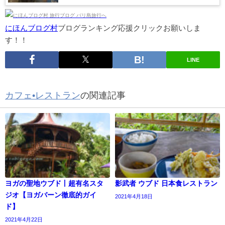
にほんブログ村
ブログランキング応援クリックお願いしま
す！！
LINE
カフェ•レストラン
の関連記事
ヨガの聖地ウブド丨超有名スタ
影武者 ウブド 日本食レストラン
ジオ【ヨガバーン徹底的ガイ
2021年4月18日
ド】
2021年4月22日