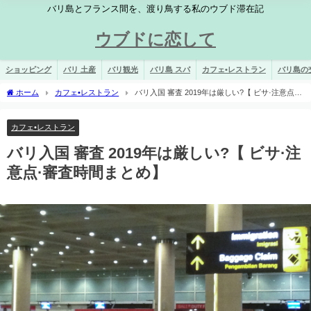
バリ島とフランス間を、渡り鳥する私のウブド滞在記
ウブドに恋して
ショッピング
バリ 土産
バリ観光
バリ島 スパ
カフェ•レストラン
バリ島の
ホーム
カフェ•レストラン
バリ入国 審査 2019年は厳しい?【 ビサ·注意点·
審査時間まとめ】
カフェ•レストラン
バリ入国 審査 2019年は厳しい?【 ビサ·注
意点·審査時間まとめ】