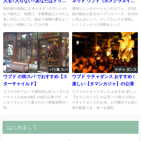
入る?入らない?あなたはドッチ
ネット ウブド（ポメグラネイ
派
ト）
海外旅行保険には 今ドキ入った方いいの
素晴らしいロケーションのカフェ。3方向
か？噴火だ、地震だ、水難事故だとやたら
緑の眺めがあるオープンスペース。全方向
多い今日このごろ。改めて保険の事をよく
に田んぼビュー。そしてなんでも美味し
知りたい保険についてヨク考...
い！！ユックリと時間をとって...
バリ島 スパ
ケチャ ダンス
ウブド の街スパ でおすすめ【ス
ウブド ケチャダンス おすすめ !
ターチャイルド】
楽しい【タマンカジャ】の公演
ウブドの中でも一寸個性的な街スパ【スタ
ウブドのケチャクダンス おすすめ 楽しい
ーチャイルstarchild】の紹介記事です。モ
【タマンカジャ】の公演 バリ島で人気の
ンキーフォレスト通りのスパ密集地帯の一
ケチャクダンスの公演。どの曜日でも殆ど
件。...
毎日観覧でき、色々な場所...
はじめまして