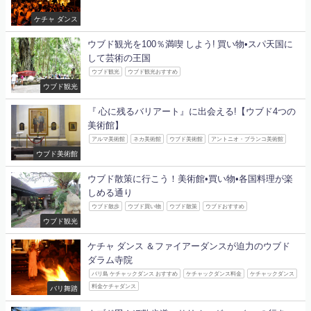
ケチャ ダンス
ウブド観光を100％満喫 しよう! 買い物•スパ天国に
して芸術の王国
ウブド観光
ウブド観光おすすめ
ウブド観光
『 心に残るバリアート』に出会える!【ウブド4つの
美術館】
アルマ美術館
ネカ美術館
ウブド美術館
アントニオ・ブランコ美術館
ウブド美術館
ウブド散策に行こう！美術館•買い物•各国料理が楽
しめる通り
ウブド散歩
ウブド買い物
ウブド散策
ウブドおすすめ
ウブド観光
ケチャ ダンス ＆ファイアーダンスが迫力のウブド
ダラム寺院
バリ島 ケチャックダンス おすすめ
ケチャックダンス料金
ケチャックダンス
料金ケチャダンス
バリ舞踏