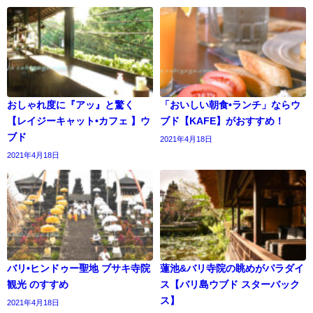
おしゃれ度に『アッ』と驚く
「おいしい朝食•ランチ」ならウ
【レイジーキャット•カフェ 】ウ
ブド【KAFE】がおすすめ！
ブド
2021年4月18日
2021年4月18日
バリ•ヒンドゥー聖地 ブサキ寺院
蓮池&バリ寺院の眺めがパラダイ
観光 のすすめ
ス【バリ島ウブド スターバック
ス】
2021年4月18日