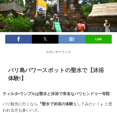
LINE
スポンサーリンク
バリ島パワースポットの聖水で【沐浴
体験!】
ティルタ•ウンプルは聖水と沐浴で有名なバリヒンドゥー寺院
バリ観光に行くなら
『聖水で沐浴の体験
をしてみたい！
』
と思
われる方も多いハズ。