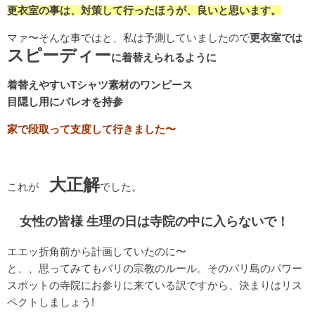
更衣室の事は、対策して行ったほうが、良いと思います。
マァ〜そんな事ではと、私は予測していましたので
更衣室では
スピーディー
に着替えられるように
着替えやすいTシャツ素材のワンピース
目隠し用にパレオを持参
家で段取って支度して行きました〜
大正解
これが
でした。
女性の皆様 生理の日は寺院の中に入らないで！
エエッ折角前から計画していたのに〜
と、、思ってみてもバリの宗教のルール。そのバリ島のパワー
スポットの寺院にお参りに来ている訳ですから、決まりはリス
ペクトしましょう!