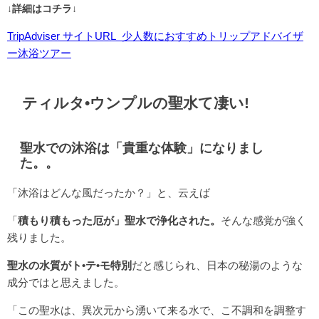
↓詳細はコチラ↓
TripAdviser サイトURL 少人数におすすめトリップアドバイザ
ー沐浴ツアー
ティルタ•ウンプルの聖水て凄い!
聖水での沐浴は「貴重な体験」になりまし
た。。
「沐浴はどんな風だったか？」と、云えば
「
積もり積もった厄が」聖水で浄化された。
そんな感覚が強く
残りました。
聖水の水質がト•テ•モ特別
だと感じられ、日本の秘湯のような
成分ではと思えました。
「この聖水は、異次元から湧いて来る水で、こ不調和を調整す