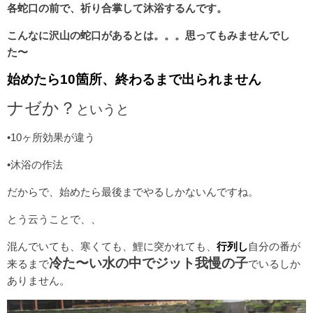
各蛇口の前で、祈り
合掌して沐浴するんです。
こんなに沢山の蛇口があるとは。。。思ってもみませんでし
た〜
始めたら10箇所、終わるまで出られません
ナゼか？
というと
•10ヶ所効果が違う
•沐浴の作法
だからで、始めたら最後までやるしかないんですね。
とう云うことで、、
混んでいても、寒くても、鯉に突かれても、
行列し
自分の番が
冷た〜い水の中でジット我慢の子
来るまで
でいるしか
ありません。