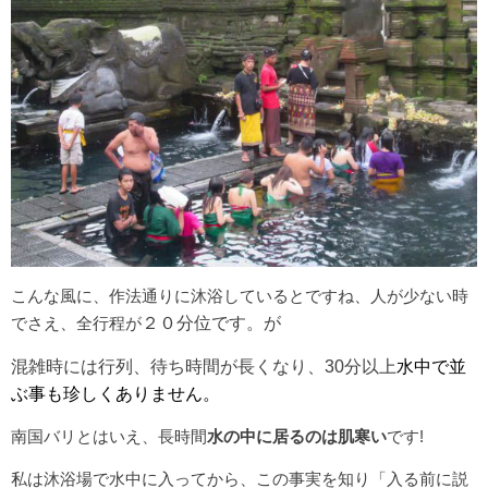
こんな風に、作法通りに沐浴しているとですね、人が少ない時
２０分位です。が
でさえ、全行程が
混雑時には行列、待ち時間が長くなり、30分以上
水中で並
ぶ事も珍しくありません。
南国バリとはいえ、長時間
水の中に居るのは肌寒い
です!
私は沐浴場で水中に入ってから、この事実を知り「入る前に説