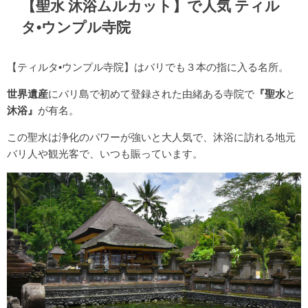
【聖水 沐浴ムルカット】で人気 ティル
タ•ウンプル寺院
【ティルタ•ウンプル寺院】はバリでも３本の指に入る名所。
世界遺産
にバリ島で初めて登録された由緒ある寺院で
『聖水
と
沐浴』
が有名。
この聖水は浄化のパワーが強いと大人気で、沐浴に訪れる地元
バリ人や観光客で、いつも賑っています。