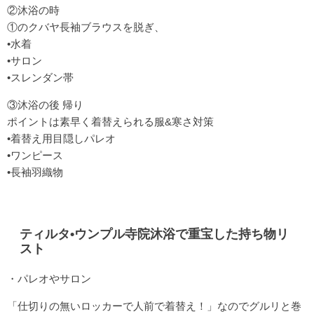
②沐浴の時
①のクバヤ長袖ブラウスを脱ぎ、
•水着
•サロン
•スレンダン帯
③沐浴の後 帰り
ポイントは素早く着替えられる服&寒さ対策
•着替え用目隠しパレオ
•ワンピース
•長袖羽織物
ティルタ•ウンプル寺院沐浴で重宝した持ち物リ
スト
・パレオやサロン
「仕切りの無いロッカーで人前で着替え！」なのでグルリと巻