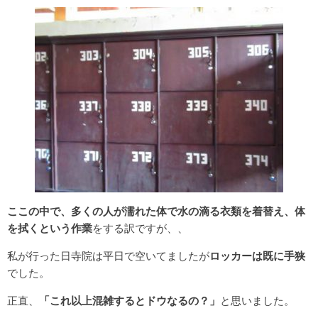
ここの中で、多くの人が濡れた体で水の滴る衣類を着替え、体
を拭くという作業
をする訳ですが、、
私が行った日寺院は平日で空いてましたが
ロッカーは既に手狭
でした。
正直、
「これ以上混雑するとドウなるの？」
と思いました。