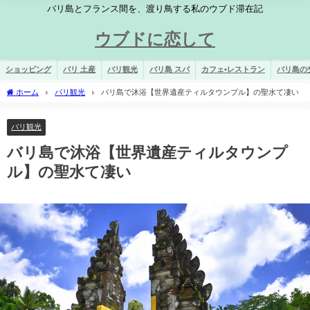
バリ島とフランス間を、渡り鳥する私のウブド滞在記
ウブドに恋して
ショッピング
バリ 土産
バリ観光
バリ島 スパ
カフェ•レストラン
バリ島の
ホーム
バリ観光
バリ島で沐浴【世界遺産ティルタウンプル】の聖水て凄い
バリ観光
バリ島で沐浴【世界遺産ティルタウンプ
ル】の聖水て凄い