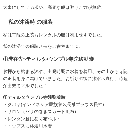
大事にしている服や、高価な服は避けた方が無難。
私の沐浴時 の服装
私は寺院の正装もレンタルの服は利用せずでした。
私の沐浴での服装メモをご参考までに。
①滞在先~ティルタ•ウンプル寺院移動時
参拝から始まる沐浴、出発時既に水着を着用、その上から寺院
の正装を身に着けていました。お祈りの後に沐浴へ直行。時短
が出来てマルでした！
①ティルタウンプル寺院到着時
・クバヤ(インドネシア民族衣装長袖ブラウス長袖)
・サロン（バリの巻きスカート風布）
・レンダン腰に巻く布ベルト
・トップスに沐浴用水着