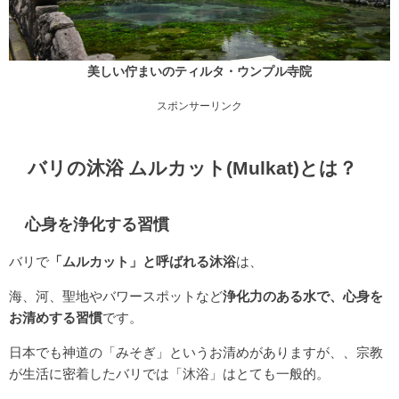
美しい佇まいのティルタ・ウンプル寺院
スポンサーリンク
バリの沐浴 ムルカット(Mulkat)とは？
心身を浄化する習慣
バリで
「ムルカット」と呼ばれる沐浴
は、
海、河、聖地やバワースポットなど
浄化力のある水で、心身を
お清めする習慣
です。
日本でも神道の「みそぎ」というお清めがありますが、、宗教
が生活に密着したバリでは「沐浴」はとても一般的。